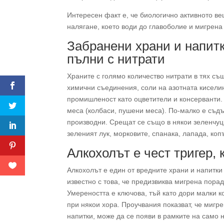
Интересен факт е, че биологично активното в
налягане, което води до главоболие и мигрена
Забранени храни и напитк
пълни с нитрати
Храните с голямо количество нитрати в тях с
химични съединения, соли на азотната киселин
промишленост като оцветители и консерванти.
меса (колбаси, пушени меса). По-малко е съдъ
производни. Срещат се също в някои зеленчуц
зеленият лук, морковите, спанака, лапада, коп
Алкохолът е чест тригер,
Алкохолът е един от вредните храни и напитки
известно с това, че предизвиква мигрена пора
Умереността е ключова, тъй като дори малки к
при някои хора. Проучвания показват, че мигр
напитки, може да се появи в рамките на само 