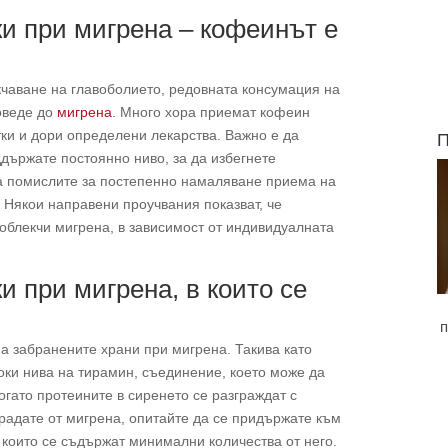
и при мигрена – кофеинът е
кчаване на главоболието, редовната консумация на
оведе до
мигрена
. Много хора приемат кофеин
тки и дори определени лекарства. Важно е да
П
държате постоянно ниво, за да избегнете
да помислите за постепенно намаляване приема на
 Някои направени проучвания показват, че
 облекчи мигрена, в зависимост от индивидуалната
и при мигрена, в които се
п
а забранените храни при мигрена. Такива като
оки нива на тирамин, съединение, което може да
огато протеините в сиренето се разграждат с
традате от мигрена, опитайте да се придържате към
 които се съдържат минимални количества от него.