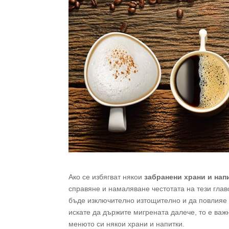
Ако се избягват някои
забранени храни и нап
справяне и намаляване честотата на тези глав
бъде изключително изтощително и да повлияе 
искате да държите мигрената далече, то е важн
менюто си някои храни и напитки.