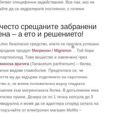
ягват специфични задействания. Все пак, ако не
айте да се хидратирате постоянно, с големи
-често срещаните забранени
ена – а ето и решението!
лно безопасно средство, което се прилага успешно
®
риродния продукт
Мигренон / Migrenon
. Той бори
 партенолид. Това вещество е извлечено чрез
минска вратига
(Tanacetum parthenium) – билка,
лични видове главоболие. Предполага се, че
стта му да задържа отделянето на серотонин.
во е, че влияе положително върху гладката
ошение към мигренозната болка. В допълнение има
телен прием. Дозира се по 1 течна капсула до 3
дивидуална и може да се адаптира според силата на
и поръчайте от електронен магазин МоМо –