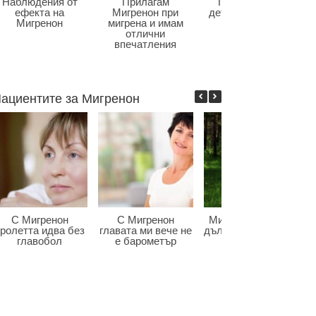
Наблюдения от
Прилагам
Главоболие в
ефекта на
Мигренон при
детската възраст
Мигренон
мигрена и имам
отлични
впечатления
ациентите за Мигренон
С Мигренон
С Мигренон
Мигренон победи
ролетта идва без
главата ми вече не
дългогодишната ми
главобол
е барометър
мигрена