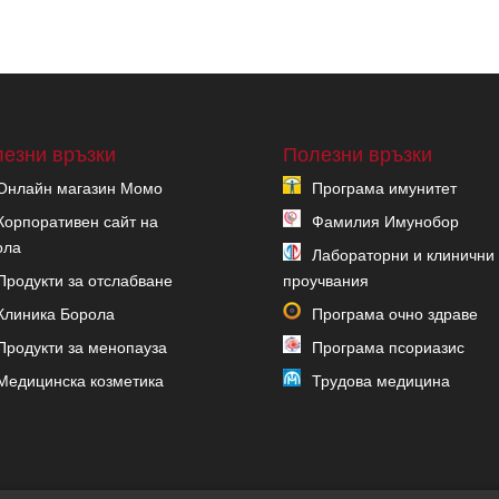
езни връзки
Полезни връзки
Онлайн магазин Момо
Програма имунитет
Корпоративен сайт на
Фамилия Имунобор
ола
Лабораторни и клинични
Продукти за отслабване
проучвания
Клиника Борола
Програма очно здраве
Продукти за менопауза
Програма псориазис
Медицинска козметика
Трудова медицина