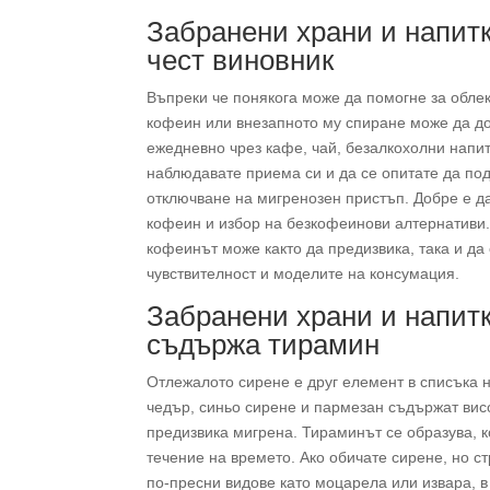
Забранени храни и напитк
чест виновник
Въпреки че понякога може да помогне за обле
кофеин или внезапното му спиране може да д
ежедневно чрез кафе, чай, безалкохолни напи
наблюдавате приема си и да се опитате да под
отключване на мигренозен пристъп. Добре е 
кофеин и избор на безкофеинови алтернативи.
кофеинът може както да предизвика, така и да
чувствителност и моделите на консумация.
Забранени храни и напитк
съдържа тирамин
Отлежалото сирене е друг елемент в списъка н
чедър, синьо сирене и пармезан съдържат вис
предизвика мигрена. Тираминът се образува, к
течение на времето. Ако обичате сирене, но с
по-пресни видове като моцарела или извара, в