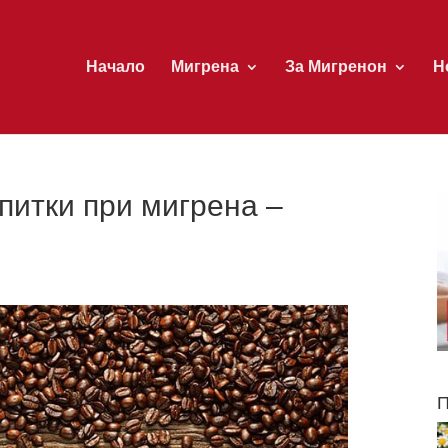
Начало
Мигрена
За Мигренон
Н
питки при мигрена –
П