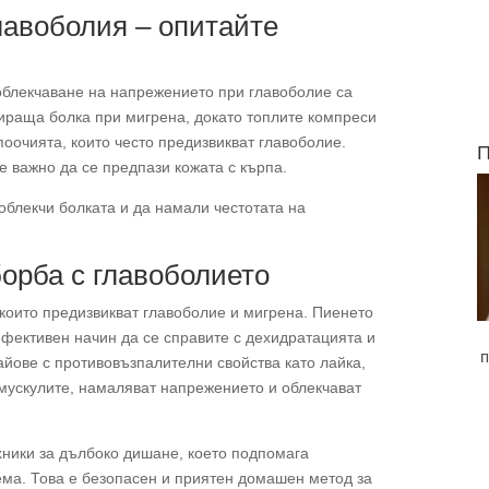
лавоболия – опитайте
облекчаване на напрежението при главоболие са
сираща болка при мигрена, докато топлите компреси
поочията, които често предизвикват главоболие.
П
е важно да се предпази кожата с кърпа.
облекчи болката и да намали честотата на
орба с главоболието
 които предизвикват главоболие и мигрена. Пиенето
ефективен начин да се справите с дехидратацията и
п
чайове с противовъзпалителни свойства като лайка,
 мускулите, намаляват напрежението и облекчават
хники за дълбоко дишане, което подпомага
ма. Това е безопасен и приятен домашен метод за