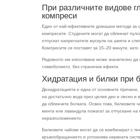
При различните видове г
компреси
Един от най-ефективните домашни методи за 
компресите. Студените могат да облекчат пул
отпускат напрегнатите мускули на шията и сле
Компресите се поставят за 15–20 минути, като 
Редовното им използване може значително да 
главоболието, без странични ефекти.
Хидратация и билки при б
Дехидратацията е една от основните причини,
на достатъчно вода през целия ден е лесен и 
да облекчите болката. Освен това, билковите 
мента или лавандула помагат за отпускане на
неразположението.
Билковите чайове могат да се комбинират с те
кръвообращението и успокоява нервната систе