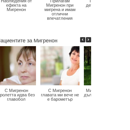
Наблюдения от
Прилагам
Главоболие в
ефекта на
Мигренон при
детската възраст
Мигренон
мигрена и имам
отлични
впечатления
ациентите за Мигренон
С Мигренон
С Мигренон
Мигренон победи
ролетта идва без
главата ми вече не
дългогодишната ми
главобол
е барометър
мигрена