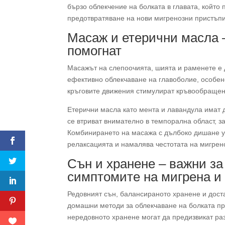
бързо облекчение на болката в главата, който 
предотвратяване на нови мигренозни пристъпи
Масаж и етерични масла –
помогнат
Масажът на слепоочията, шията и раменете е 
ефективно облекчаване на главоболие, особен
кръговите движения стимулират кръвообращени
Етерични масла като мента и лавандула имат 
се втриват внимателно в темпорална област, за
Комбинирането на масажа с дълбоко дишане 
релаксацията и намалява честотата на мигрен
Сън и хранене – важни за
симптомите на мигрена и
Редовният сън, балансираното хранене и дост
домашни методи за облекчаване на болката п
нередовното хранене могат да предизвикат ра