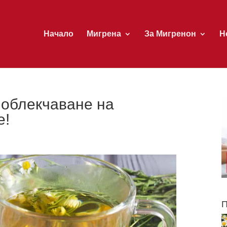
Начало
Мигрена
За Мигренон
Н
 облекчаване на
е!
П