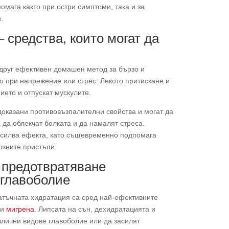
помага както при остри симптоми, така и за
.
 средства, които могат да
друг ефективен домашен метод за бързо и
о при напрежение или стрес. Лекото притискане и
ето и отпускат мускулите.
доказани противовъзпалителни свойства и могат да
 да облекчат болката и да намалят стреса.
усилва ефекта, като същевременно подпомага
озните пристъпи.
 предотвратяване
 главоболие
атъчната хидратация са сред най-ефективните
ри
мигрена
. Липсата на сън, дехидратацията и
злични видове главоболие или да засилят