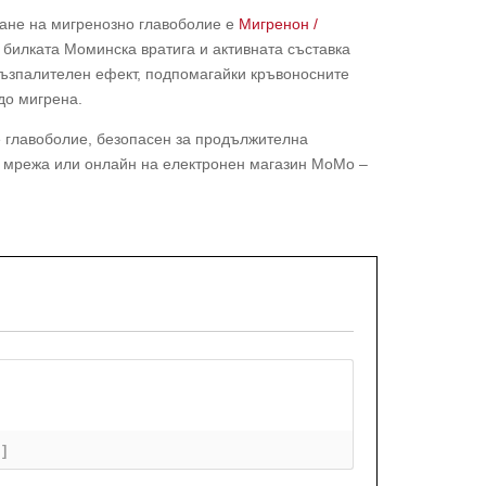
ване на мигренозно главоболие е
Мигренон /
т билката Моминска вратига и активната съставка
възпалителен ефект, подпомагайки кръвоносните
до мигрена.
е главоболие, безопасен за продължителна
а мрежа или онлайн на електронен магазин MoMo –
+]