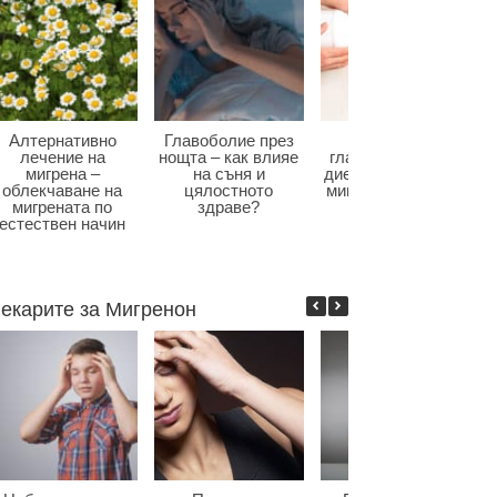
Алтернативно
Главоболие през
Диета при
лечение на
нощта – как влияе
главоболие – как
мигрена –
на съня и
диетата влияе при
облекчаване на
цялостното
мигрена и болки в
мигрената по
здраве?
главата?
естествен начин
екарите за Мигренон