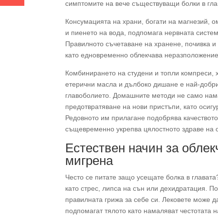
симптомите на вече съществуващи болки в гла
Консумацията на храни, богати на магнезий, ом
и пиенето на вода, подпомага нервната систе
Правилното съчетаване на хранене, почивка и
като едновременно облекчава неразположение
Комбинирането на студени и топли компреси, 
етерични масла и дълбоко дишане е най-добри
главоболието. Домашните методи не само нама
предотвратяване на нови пристъпи, като осиг
Редовното им прилагане подобрява качеството 
същевременно укрепва цялостното здраве на 
Естествен начин за облек
мигрена
Често се питате защо усещате болка в глават
като стрес, липса на сън или дехидратация. По
правилната грижа за себе си. Лековете може д
подпомагат тялото като намаляват честотата 