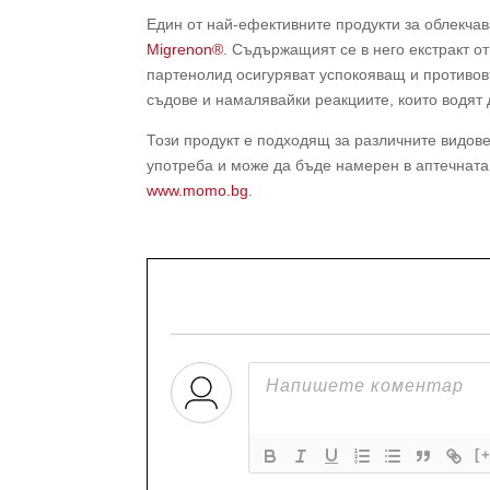
Един от най-ефективните продукти за облекча
Migrenon®
. Съдържащият се в него екстракт о
партенолид осигуряват успокояващ и противо
съдове и намалявайки реакциите, които водят 
Този продукт е подходящ за различните видов
употреба и може да бъде намерен в аптечнат
www.momo.bg
.
[