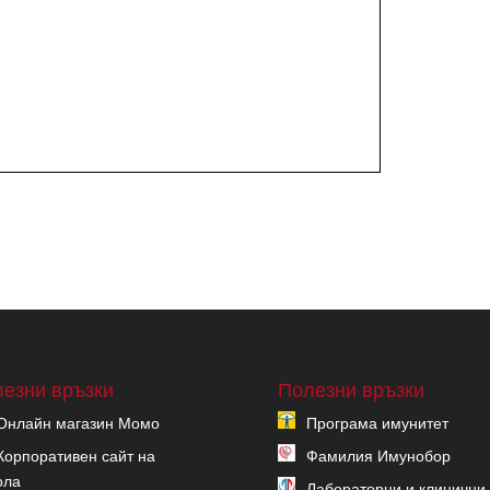
езни връзки
Полезни връзки
Онлайн магазин Момо
Програма имунитет
Корпоративен сайт на
Фамилия Имунобор
ола
Лабораторни и клинични