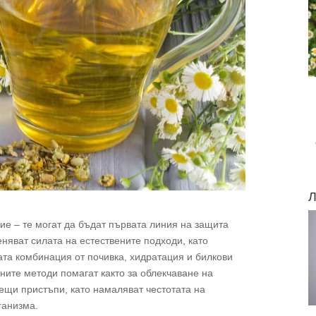
Л
ие – те могат да бъдат първата линия на защита
няват силата на естествените подходи, като
ата комбинация от почивка, хидратация и билкови
ните методи помагат както за облекчаване на
ещи пристъпи, като намаляват честотата на
ганизма.