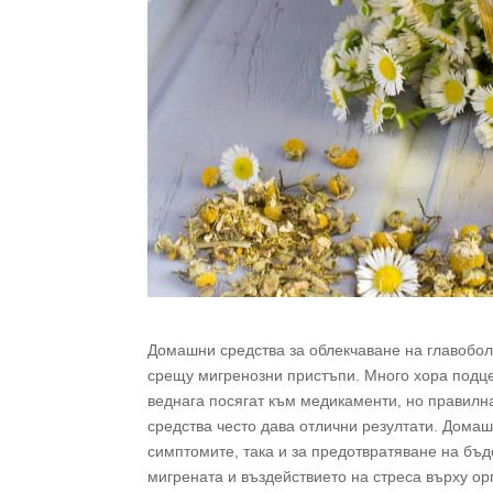
Домашни средства за облекчаване на главобол
срещу мигренозни пристъпи. Много хора подце
веднага посягат към медикаменти, но правилн
средства често дава отлични резултати. Домаш
симптомите, така и за предотвратяване на бъд
мигрената и въздействието на стреса върху ор