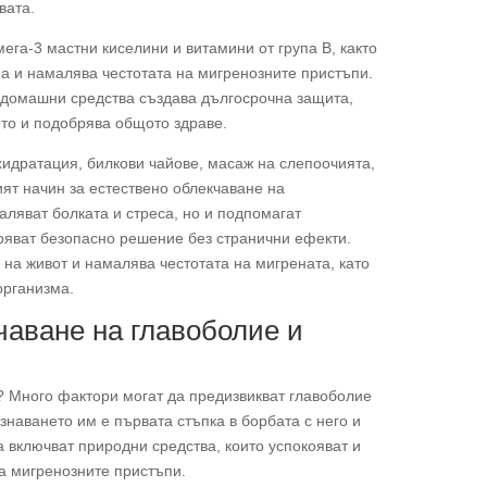
вата.
ега-3 мастни киселини и витамини от група B, както
ма и намалява честотата на мигренозните пристъпи.
 домашни средства създава дългосрочна защита,
то и подобрява общото здраве.
хидратация, билкови чайове, масаж на слепоочията,
ят начин за естествено облекчаване на
ляват болката и стреса, но и подпомагат
уряват безопасно решение без странични ефекти.
на живот и намалява честотата на мигрената, като
организма.
чаване на главоболие и
а? Много фактори могат да предизвикват главоболие
знаването им е първата стъпка в борбата с него и
а включват природни средства, които успокояват и
на мигренозните пристъпи.