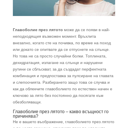
Главоболие през лятото
може да се появи в най-
неподходящия възможен момент. Връхлита
внезапно, когато сте на почивка, по време на поход
или докато се опитвате да се отпуснете на слънце.
Но това не са просто случайни болки. Топлината,
дехидратация, излагане на слънце и нарушени
рутини се сблъскват, за да създадат перфектната
комбинация и предпоставка за пулсиране на главата
и слепоочията. Разбирането защо това се случва и
как да облекчите главоболието по естествен начин е
ключово за лято без постоянно да посягате към
обезболяващи.
Главоболие през лятото – какво всъщност го
причинява?
Не е вашето въображение, главоболието през лятото