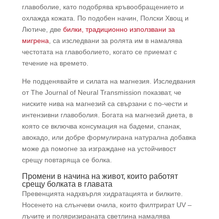
главоболие, като подобрява кръвообращението и
охлажда кожата. По подобен начин, Полски Хвощ и
Лютиче, две
билки, традиционно използвани за
мигрена
, са изследвани за ролята им в намалява
честотата на главоболието, когато се приемат с
течение на времето.
Не подценявайте и силата на магнезия. Изследвания
от The Journal of Neural Transmission показват, че
ниските нива на магнезий са свързани с по-чести и
интензивни главоболия. Богата на магнезий диета, в
която се включва консумация на бадеми, спанак,
авокадо, или добре формулирана натурална добавка
може да помогне за изграждане на устойчивост
срещу повтаряща се болка.
Промени в начина на живот, които работят
срещу болката в главата
Превенцията надхвърля хидратацията и билките.
Носенето на слънчеви очила, които филтрират UV –
лъчите и поляризираната светлина намалява