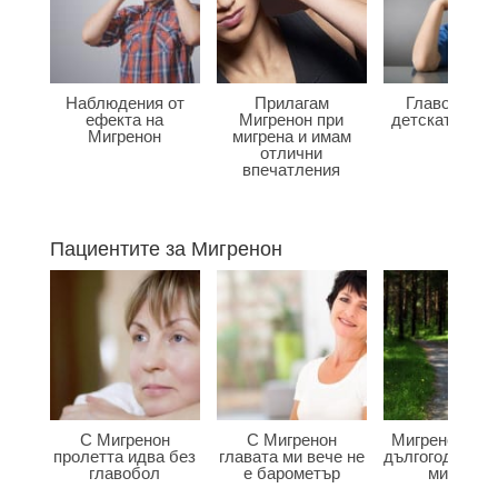
Наблюдения от
Прилагам
Главоболие
ефекта на
Мигренон при
детската въз
Мигренон
мигрена и имам
отлични
впечатления
Пациентите за Мигренон
С Мигренон
С Мигренон
Мигренон по
пролетта идва без
главата ми вече не
дългогодишна
главобол
е барометър
мигрена