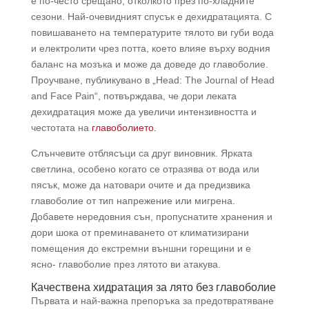
е по-често срещано, отколкото през по-хладните
сезони. Най-очевидният спусък е дехидратацията. С
повишаването на температурите тялото ви губи вода
и електролити чрез потта, което влияе върху водния
баланс на мозъка и може да доведе до главоболие.
Проучване, публикувано в „Head: The Journal of Head
and Face Pain“, потвърждава, че дори леката
дехидратация може да увеличи интензивността и
честотата на
главоболието.
Слънчевите отблясъци са друг виновник. Ярката
светлина, особено когато се отразява от вода или
пясък, може да натовари очите и да предизвика
главоболие от тип напрежение или мигрена.
Добавете нередовния сън, пропуснатите хранения и
дори шока от преминаването от климатизирани
помещения до екстремни външни горещини и е
ясно- главоболие през лятото ви атакува.
Качествена хидратация за лято без главоболие
Първата и най-важна препоръка за предотвратяване