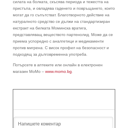
силата на болката, скъсява периода и тежестта на
пристъпа, и овладява гаденето и повръщането, които
могат да го съпътстват. Благотворното действие на
натуралното средство се дължи на стандартизиран
екстракт на билката Моминска вратига,
представляващ веществото партенолид. Може да се
приема успоредно с аналгетици и медикаменти
против мигрена. С висок профил на безопасност и
подходящ за дълговременна употреба.
Потърсете в аптеките или онлайн в електронен
магазин МоМо –
www.momo.bg
.