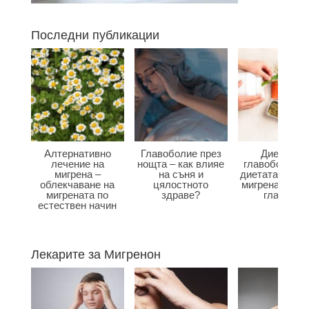
Последни публикации
Алтернативно
Главоболие през
Диета при
лечение на
нощта – как влияе
главоболие –
мигрена –
на съня и
диетата влияе
облекчаване на
цялостното
мигрена и бол
мигрената по
здраве?
главата?
естествен начин
Лекарите за Мигренон