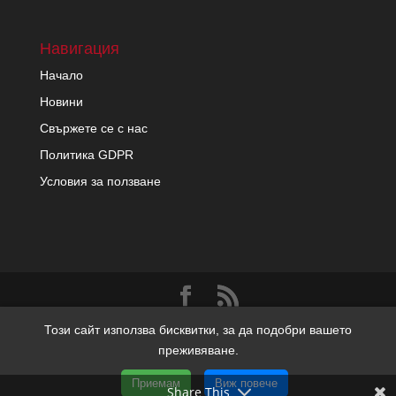
Навигация
Начало
Новини
Свържете се с нас
Политика GDPR
Условия за ползване
Copyright migrenon.com | Всички права запазени | Уеб
Този сайт използва бисквитки, за да подобри вашето
дизайн и SEO от Трибест
преживяване.
Приемам
Виж повече
Share This