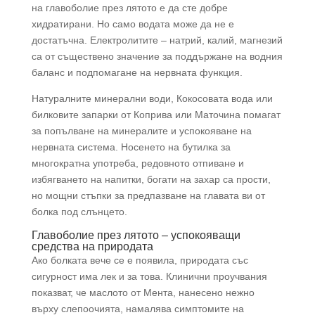
на главоболие през лятото е да сте добре
хидратирани. Но само водата може да не е
достатъчна. Електролитите – натрий, калий, магнезий
са от съществено значение за поддържане на водния
баланс и подпомагане на нервната функция.
Натуралните минерални води, Кокосовата вода или
билковите запарки от Коприва или Маточина помагат
за попълване на минералите и успокояване на
нервната система. Носенето на бутилка за
многократна употреба, редовното отпиване и
избягването на напитки, богати на захар са прости,
но мощни стъпки за предпазване на главата ви от
болка под слънцето.
Главоболие през лятото – успокояващи
средства на природата
Ако болката вече се е появила, природата със
сигурност има лек и за това. Клинични проучвания
показват, че маслото от Мента, нанесено нежно
върху слепоочията, намалява симптомите на