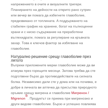
напрежението в очите и визуалните тригери.
Планирането на дейности на открито рано сутрин
или вечер ви помага да избегнете главоболие,
предизвикано от топлината. А поддържането на
стабилен график на хранене, богат на пълноценни
храни и с ниско съдържание на преработени
въглехидрати, помага за регулиране на кръвната
захар. Това е ключов фактор за избягване на
главоболие.
Натурално решение срещу главоболие през
лятото
Въпреки приложените мерки главоболие може да ви
атакува през горещите месеци. Затова трябва да сте
подготвени бързо да противодействате на силната
болка. Независимо дали сте у дома или на почивка, е
добре в личната ви аптечка да присъства природното
оръжие срещу мигрена и главоболие
Мигренон /
®
Migrenon
. Продуктът се приема при мигренозно и
други видове главоболие. Бързо и успешно повлиява