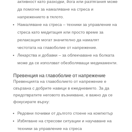
активност като разходки, йога или разтягания може
да помогне за намаляване на стреса и
напрежението в тялото.
Намаляване на стреса – техники за управление на
стреса като медитация или просто време за
релаксация могат значително да намалят
честотата на главоболие от напрежение.
Лекарства и добавки – за облекчаване на болката
може да се използват обезболяващи медикаменти.
Превенция на главоболие от напрежение
Превенцията на главоболието от напрежение е
свързана с добрите навици в ежедневието. За да
предотвратите неговото възникване, е важно да се
фокусирате върху:
Редовни почивки от дългото стоене на компютър
Избягване на стресови ситуации и научаване на
техники за управление на стреса