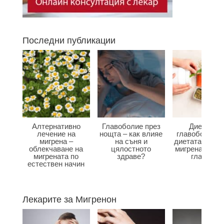
Последни публикации
Алтернативно
Главоболие през
Диета при
лечение на
нощта – как влияе
главоболие –
мигрена –
на съня и
диетата влияе
облекчаване на
цялостното
мигрена и бол
мигрената по
здраве?
главата?
естествен начин
Лекарите за Мигренон