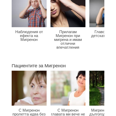
Наблюдения от
Прилагам
Главоболие
ефекта на
Мигренон при
детската въз
Мигренон
мигрена и имам
отлични
впечатления
Пациентите за Мигренон
С Мигренон
С Мигренон
Мигренон по
пролетта идва без
главата ми вече не
дългогодишна