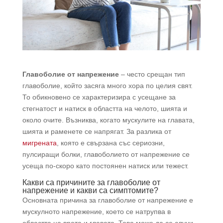
Главоболие от напрежение
– често срещан тип
главоболие, който засяга много хора по целия свят.
То обикновено се характеризира с усещане за
стегнатост и натиск в областта на челото, шията и
около очите. Възниква, когато мускулите на главата,
шията и раменете се напрягат. За разлика от
мигрената
, която е свързана със сериозни,
пулсиращи болки, главоболието от напрежение се
усеща по-скоро като постоянен натиск или тежест.
Какви са причините за главоболие от
напрежение и какви са симптомите?
Основната причина за главоболие от напрежение е
мускулното напрежение, което се натрупва в
областта на врата и главата. Това може да се случи