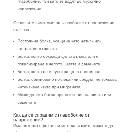
главоболие, тъй като те водят до мускулно
напрежение
Основните симптоми на главоболие от напрежение
включват:
Постоянна болка, усещана като натиск или
стегнатост в главата
Болка, която обхваща цялата глава или е
локализирана в челото, шията и раменете
Болка, която не е пулсираща, а постоянна
Болка, обикновено по-лека или средна, не толкова
интензивна както при мигрената
Може да има болка при движение на шията или
раменете
Как да се справим с главоболие от
напрежение?
Има няколко ефективни метода, с които можете да