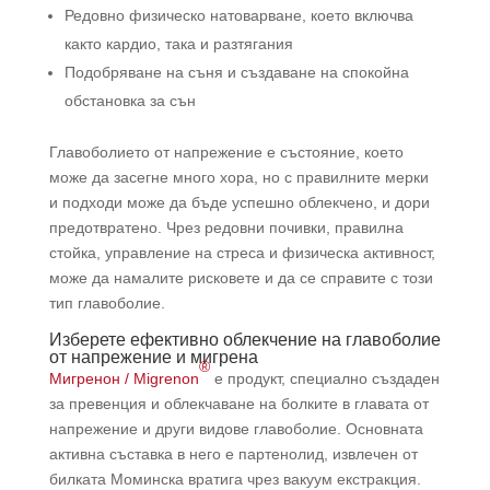
Редовно физическо натоварване, което включва
както кардио, така и разтягания
Подобряване на съня и създаване на спокойна
обстановка за сън
Главоболието от напрежение е състояние, което
може да засегне много хора, но с правилните мерки
и подходи може да бъде успешно облекчено, и дори
предотвратено. Чрез редовни почивки, правилна
стойка, управление на стреса и физическа активност,
може да намалите рисковете и да се справите с този
тип главоболие.
Изберете ефективно облекчение на главоболие
от напрежение и мигрена
®
Мигренон / Migrenon
е продукт, специално създаден
за превенция и облекчаване на болките в главата от
напрежение и други видове главоболие. Основната
активна съставка в него е партенолид, извлечен от
билката Моминска вратига чрез вакуум екстракция.