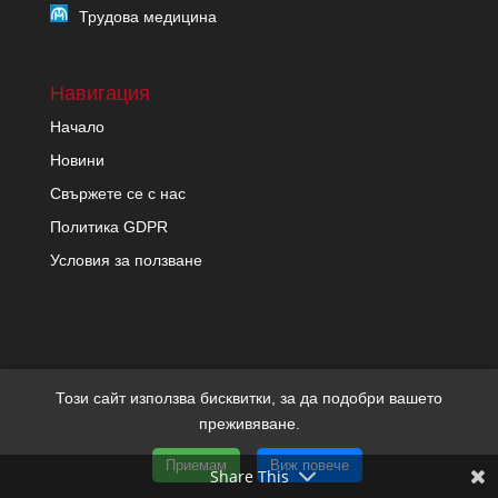
Трудова медицина
Навигация
Начало
Новини
Свържете се с нас
Политика GDPR
Условия за ползване
Този сайт използва бисквитки, за да подобри вашето
преживяване.
Copyright migrenon.com | Всички права запазени | Уеб
Приемам
Виж повече
дизайн и SEO от Трибест
Share This