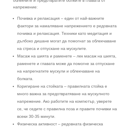
облекчите и предотвратите болките в главата от
напрежение:
Почивка и релаксация – един от най-важните
фактори за намаляване напрежението е редовната
почивка и релаксация. Техники като медитация и
дълбоко дишане могат да помогнат за облекчаване
на стреса и отпускане на мускулите.
Масаж на шията и раменете – лек масаж на шията,
раменете и главата може да помогне за отпускане
на напрегнатите мускули и облекчаване на
болката.
Коригиране на стойката – правилната стойка е
много важна за предотвратяване на мускулното
напрежение. Ако работите на компютър, уверете
се, че седите с правилна поза и правите почивки на
всеки 30-35 минути.
Физическа активност – редовната физическа