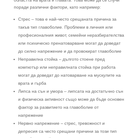
поради различни фактори, като например:
Стрес – това е най-често срещаната причина за
такъв тип главоболие. Проблеми в личния или
професионалния живот, семейни неразбирателства
или психическо пренатоварване могат да доведат
до силно напрежение и да провокират главоболие
Неправилна стойка – дългото стоене пред
компютър или неправилната стойка при работа
могат да доведат до натоварване на мускулите на
врата и гърба
Липса на сън и умора – липсата на достатъчно сън
и физическа активност също може да бъде основен
фактор за развитието на главоболие от
напрежение
Нервно напрежение – стрес, тревожност и
депресия са често срещани причини за този тип