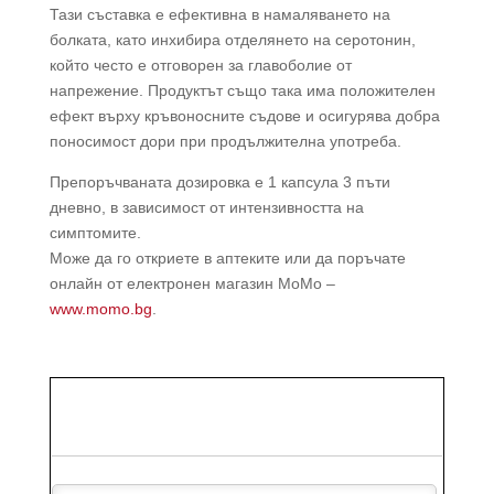
Тази съставка е ефективна в намаляването на
болката, като инхибира отделянето на серотонин,
който често е отговорен за главоболие от
напрежение. Продуктът също така има положителен
ефект върху кръвоносните съдове и осигурява добра
поносимост дори при продължителна употреба.
Препоръчваната дозировка е 1 капсула 3 пъти
дневно, в зависимост от интензивността на
симптомите.
Може да го откриете в аптеките или да поръчате
онлайн от електронен магазин MoMo –
www.momo.bg
.