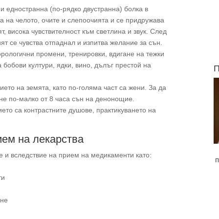
и едностранна (по-рядко двустранна) болка в
та на челото, очите и слепоочията и се придружава
т, висока чувствителност към светлина и звук. След
т се чувства отпаднал и изпитва желание за сън.
орологични промени, тренировки, вдигане на тежки
бобови култури, ядки, вино, дълъг престой на
П
ето на земята, като по-голяма част са жени. За да
 не по-малко от 8 часа сън на денонощие.
ето са контрастните душове, практикуването на
ием на лекарства
е и вследствие на прием на медикаменти като:
п
ти
ане