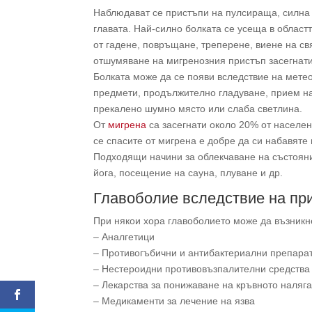
Наблюдават се пристъпи на пулсираща, силна 
главата. Най-силно болката се усеща в област
от гадене, повръщане, треперене, виене на свя
отшумяване на мигренозния пристъп засегнатия
Болката може да се появи вследствие на мете
предмети, продължително гладуване, прием на 
прекалено шумно място или слаба светлина.
От
мигрена
са засегнати около 20% от населени
се спасите от мигрена е добре да си набавяте
Подходящи начини за облекчаване на състояни
йога, посещение на сауна, плуване и др.
Главоболие вследствие на пр
При някои хора главоболието може да възникн
– Аналгетици
– Противогъбични и антибактериални препара
– Нестероидни противовъзпалителни средства
– Лекарства за понижаване на кръвното наляг
– Медикаменти за лечение на язва