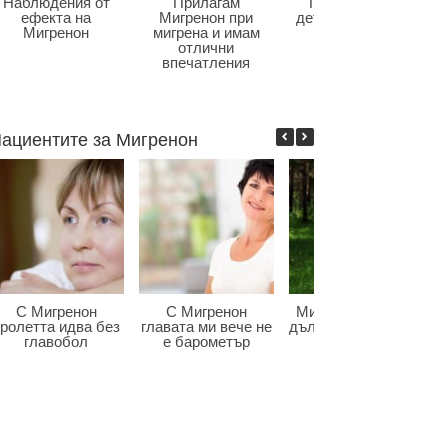
Наблюдения от
Прилагам
Главоболие в
ефекта на
Мигренон при
детската възраст
Мигренон
мигрена и имам
отлични
впечатления
ациентите за Мигренон
С Мигренон
С Мигренон
Мигренон победи
ролетта идва без
главата ми вече не
дългогодишната ми
главобол
е барометър
мигрена