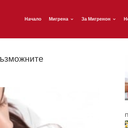
Начало
Мигрена
За Мигренон
Н
възможните
П