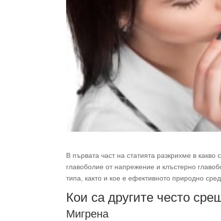
В първата част на статията разкрихме в какво 
главоболие от напрежение и клъстерно главоб
типа, както и кое е ефективното природно сред
Кои са другите често сре
Мигрена