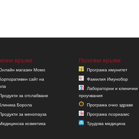
езни връзки
Полезни връзки
Онлайн магазин Момо
Програма имунитет
Корпоративен сайт на
Фамилия Имунобор
ола
Лабораторни и клинични
Продукти за отслабване
проучвания
Клиника Борола
Програма очно здраве
Продукти за менопауза
Програма псориазис
Медицинска козметика
Трудова медицина