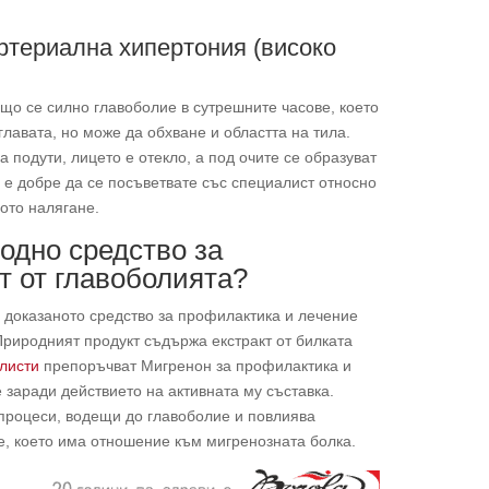
ртериална хипертония (високо
що се силно главоболие в сутрешните часове, което
главата, но може да обхване и областта на тила.
а подути, лицето е отекло, а под очите се образуват
е е добре да се посъветвате със специалист относно
ото налягане.
одно средство за
т от главоболията?
е доказаното средство за профилактика и лечение
Природният продукт съдържа екстракт от билката
листи
препоръчват Мигренон за профилактика и
 заради действието на активната му съставка.
 процеси, водещи до главоболие и повлиява
е, което има отношение към мигренозната болка.