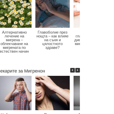
Алтернативно
Главоболие през
Диета при
лечение на
нощта – как влияе
главоболие – как
мигрена –
на съня и
диетата влияе при
облекчаване на
цялостното
мигрена и болки в
мигрената по
здраве?
главата?
естествен начин
екарите за Мигренон