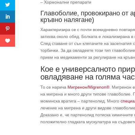
– Хормонални препарати
Главоболие, провокирано от а
кръвно налягане)
Характеризира се с почти всекидневно повтаря
затихва около обяд. Болката е локализирана в 
След ставане от сън клепачите на засегнатия с
торбички. За да овладеете този тип главоболи
прием на медикаменти за регулиране на кръвн
Кое е универсалното прир
овладяване на голяма час
То се нарича
Мигренон/Migrenon®
. Мигренон 
на мигрена и много други типове главоболие. 
моминска вратига – партенолид. Много
специа
лечение на мигрена и други видове главоболие
Доказано е, че партенолид потиска химичните
положително гладката мускулатура на съдовет