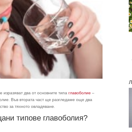
Л
се изразяват два от основните типа
главоболие
–
олие. Във втората част ще разгледаме още два
ство за тяхното овладяване.
щани типове главоболия?