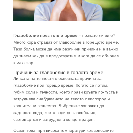
Главоболие през топло време
– познато ли ви е?
Много хора страдат от главоболие в горещото време.
Тази болка може да има различни причини и е важно
да знаем как да я предотвратим и кога да се обърнем
към лекар.
Причини за главоболие в топлото време
Липсата на течности е основната причина за
главоболие при горещо време. Когато се потим,
губим соли и течности, което прави кръвта по-гъста и
затруднява снабдяването на тялото с кислород и
хранителни вещества. Бъбреците започват да
задържат вода, което води до главоболие,
световъртеж и затруднена концентрация.
Освен това, при високи температури кръвоносните