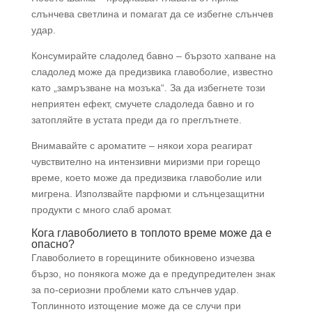
слънчева светлина и помагат да се избегне слънчев
удар.
Консумирайте сладолед бавно – бързото хапване на
сладолед може да предизвика главоболие, известно
като „замръзване на мозъка“. За да избегнете този
неприятен ефект, смучете сладоледа бавно и го
затопляйте в устата преди да го преглътнете.
Внимавайте с ароматите – някои хора реагират
чувствително на интензивни миризми при горещо
време, което може да предизвика главоболие или
мигрена. Използвайте парфюми и слънцезащитни
продукти с много слаб аромат.
Кога главоболието в топлото време може да е
опасно?
Главоболието в горещините обикновено изчезва
бързо, но понякога може да е предупредителен знак
за по-сериозни проблеми като слънчев удар.
Топлинното изтощение може да се случи при