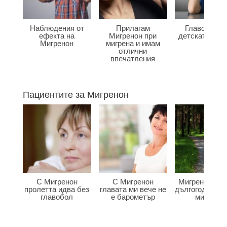
Наблюдения от
Прилагам
Главоболие
ефекта на
Мигренон при
детската въз
Мигренон
мигрена и имам
отлични
впечатления
Пациентите за Мигренон
С Мигренон
С Мигренон
Мигренон по
пролетта идва без
главата ми вече не
дългогодишна
главобол
е барометър
мигрена