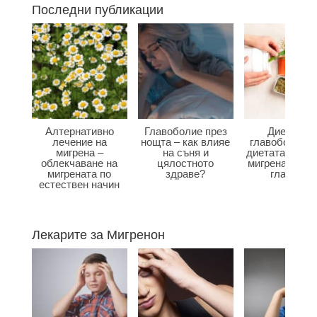
Последни публикации
Алтернативно
Главоболие през
Диета при
лечение на
нощта – как влияе
главоболие –
мигрена –
на съня и
диетата влияе
облекчаване на
цялостното
мигрена и бол
мигрената по
здраве?
главата?
естествен начин
Лекарите за Мигренон