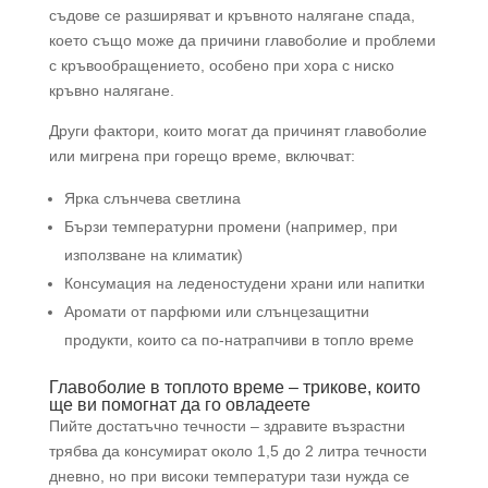
съдове се разширяват и кръвното налягане спада,
което също може да причини главоболие и проблеми
с кръвообращението, особено при хора с ниско
кръвно налягане.
Други фактори, които могат да причинят главоболие
или мигрена при горещо време, включват:
Ярка слънчева светлина
Бързи температурни промени (например, при
използване на климатик)
Консумация на леденостудени храни или напитки
Аромати от парфюми или слънцезащитни
продукти, които са по-натрапчиви в топло време
Главоболие в топлото време – трикове, които
ще ви помогнат да го овладеете
Пийте достатъчно течности – здравите възрастни
трябва да консумират около 1,5 до 2 литра течности
дневно, но при високи температури тази нужда се