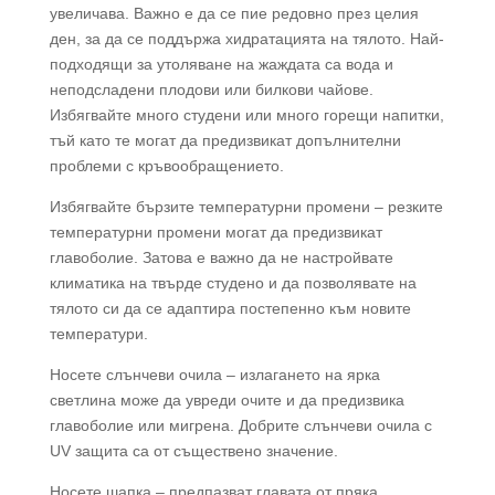
увеличава. Важно е да се пие редовно през целия
ден, за да се поддържа хидратацията на тялото. Най-
подходящи за утоляване на жаждата са вода и
неподсладени плодови или билкови чайове.
Избягвайте много студени или много горещи напитки,
тъй като те могат да предизвикат допълнителни
проблеми с кръвообращението.
Избягвайте бързите температурни промени – резките
температурни промени могат да предизвикат
главоболие. Затова е важно да не настройвате
климатика на твърде студено и да позволявате на
тялото си да се адаптира постепенно към новите
температури.
Носете слънчеви очила – излагането на ярка
светлина може да увреди очите и да предизвика
главоболие или мигрена. Добрите слънчеви очила с
UV защита са от съществено значение.
Носете шапка – предпазват главата от пряка