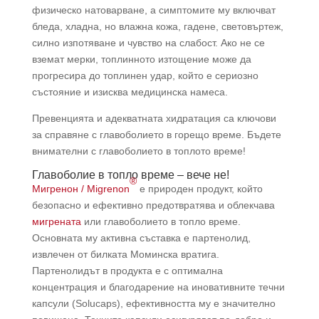
физическо натоварване, а симптомите му включват
бледа, хладна, но влажна кожа, гадене, световъртеж,
силно изпотяване и чувство на слабост. Ако не се
вземат мерки, топлинното изтощение може да
прогресира до топлинен удар, който е сериозно
състояние и изисква медицинска намеса.
Превенцията и адекватната хидратация са ключови
за справяне с главоболието в горещо време. Бъдете
внимателни с главоболието в топлото време!
Главоболие в топло време – вече не!
®
Мигренон / Migrenon
е природен продукт, който
безопасно и ефективно предотвратява и облекчава
мигрената
или главоболието в топло време.
Основната му активна съставка е партенолид,
извлечен от билката Моминска вратига.
Партенолидът в продукта е с оптимална
концентрация и благодарение на иновативните течни
капсули (Solucaps), ефективността му е значително