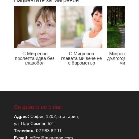
Пациентите за Мигренон
С Мигренон
С Мигренон
Мигренон по
пролетта идва без
главата ми вече не
дългогодишна
главобол
е барометър
мигрена
Свържете се с нас
Адрес:
София 1202, България,
ул. Цар Симеон 52
Телефон:
02 983 62 11
E-mail:
office@migrenon.com