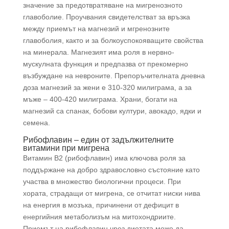
значение за предотвратяване на мигренозното
главоболие. Проучвания свидетелстват за връзка
между приемът на магнезий и мгренозните
главоболия, както и за болкоуспокояващите свойства
на минерала. Магнезият има роля в нервно-
мускулната функция и предпазва от прекомерно
възбуждане на невроните. Препоръчителната дневна
доза магнезий за жени е 310-320 милиграма, а за
мъже – 400-420 милиграма. Храни, богати на
магнезий са спанак, бобови култури, авокадо, ядки и
семена.
Рибофлавин – един от задължителните
витамини при мигрена
Витамин В2 (рибофлавин) има ключова роля за
поддържане на добро здравословно състояние като
участва в множество биологични процеси. При
хората, страдащи от мигрена, се отчитат ниски нива
на енергия в мозъка, причинени от дефицит в
енергийния метаболизъм на митохондриите.
Приемът на рибофлавин чрез диетата може да