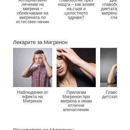
лечение на
нощта – как влияе
главоболие –
мигрена –
на съня и
диетата влияе
облекчаване на
цялостното
мигрена и бол
мигрената по
здраве?
главата?
естествен начин
Лекарите за Мигренон
Наблюдения от
Прилагам
Главоболие
ефекта на
Мигренон при
детската въз
Мигренон
мигрена и имам
отлични
впечатления