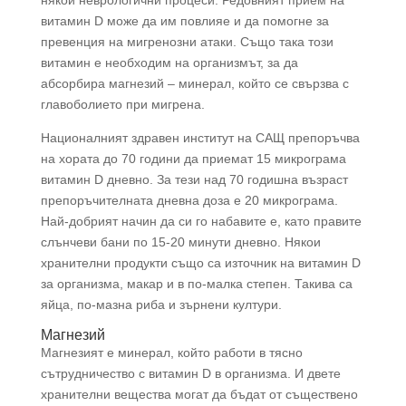
витамин D може да им повлияе и да помогне за
превенция на мигренозни атаки. Също така този
витамин е необходим на организмът, за да
абсорбира магнезий – минерал, който се свързва с
главоболието при мигрена.
Националният здравен институт на САЩ препоръчва
на хората до 70 години да приемат 15 микрограма
витамин D дневно. За тези над 70 годишна възраст
препоръчителната дневна доза е 20 микрограма.
Най-добрият начин да си го набавите е, като правите
слънчеви бани по 15-20 минути дневно. Някои
хранителни продукти също са източник на витамин D
за организма, макар и в по-малка степен. Такива са
яйца, по-мазна риба и зърнени култури.
Магнезий
Магнезият е минерал, който работи в тясно
сътрудничество с витамин D в организма. И двете
хранителни вещества могат да бъдат от съществено