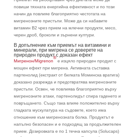
повиши тяхната енергийна ефективност и по този
начин да повлияе благоприятно честотата на
мигренозните пристъпи. Може да си набавите
витамин В2 чрез прием на млечни продукти, месо,
черен дроб, броколи и зърнени култури.
В допълнение към приемът на витамини и
минерали, при мигрена се доверете на
природен продукт с доказан ефект
®
Мигренон/Migrenon
е изцяло природен продукт с
мощен ефект при мигрена. Активната съставка
партенолид (екстракт от билката Моминска вратига)
доказано разрежда и предотвратява мигренозните
пристъпи. Освен, че повлиява благоприятно върху
мигренозните атаки, партенолидът спира гаденето и
повръщането. Също така влияе положително върху
гладката мускулатура на съдовете, което има
отношение към мигренозната болка. Продуктът е
напълно безопасен и е подходящ за продължителен
прием. Дозировката е по 1 течна капсула (Solucaps)