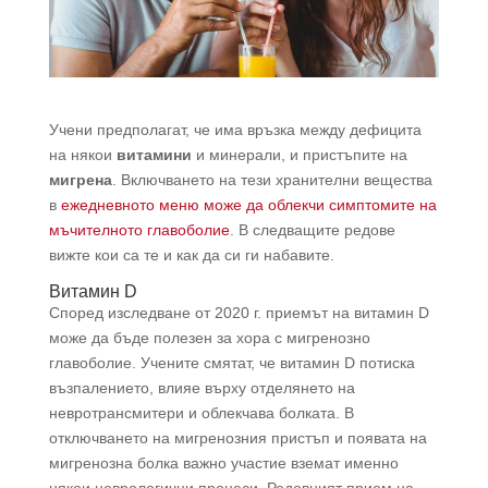
Учени предполагат, че има връзка между дефицита
на някои
витамини
и минерали, и пристъпите на
мигрена
. Включването на тези хранителни вещества
в
ежедневното меню може да облекчи симптомите на
мъчителното главоболие
. В следващите редове
вижте кои са те и как да си ги набавите.
Витамин D
Според изследване от 2020 г. приемът на витамин D
може да бъде полезен за хора с мигренозно
главоболие. Учените смятат, че витамин D потиска
възпалението, влияе върху отделянето на
невротрансмитери и облекчава болката. В
отключването на мигренозния пристъп и появата на
мигренозна болка важно участие вземат именно
някои неврологични процеси. Редовният прием на