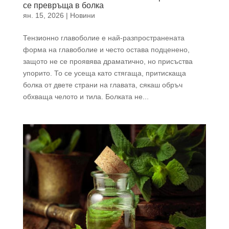
се превръща в болка
ян. 15, 2026
|
Новини
Тензионно главоболие е най-разпространената
форма на главоболие и често остава подценено,
защото не се проявява драматично, но присъства
упорито. То се усеща като стягаща, притискаща
болка от двете страни на главата, сякаш обръч
обхваща челото и тила. Болката не...