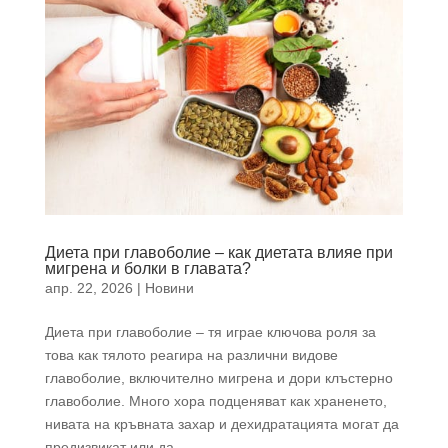
Диета при главоболие – как диетата влияе при
мигрена и болки в главата?
апр. 22, 2026
|
Новини
Диета при главоболие – тя играе ключова роля за
това как тялото реагира на различни видове
главоболие, включително мигрена и дори клъстерно
главоболие. Много хора подценяват как храненето,
нивата на кръвната захар и дехидратацията могат да
предизвикат или да...