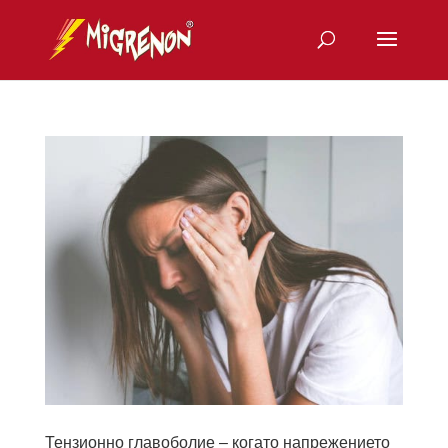
Тензионно главоболие – когато напрежението