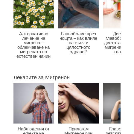
Алтернативно
Главоболие през
Диета при
лечение на
нощта – как влияе
главоболие –
мигрена –
на съня и
диетата влияе
облекчаване на
цялостното
мигрена и бол
мигрената по
здраве?
главата?
естествен начин
Лекарите за Мигренон
Наблюдения от
Прилагам
Главоболие
ефекта на
Мигренон при
детската въз