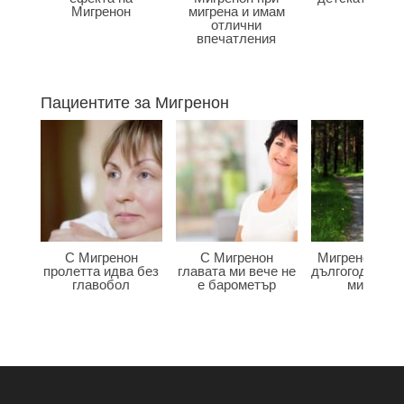
Мигренон
мигрена и имам
отлични
впечатления
Пациентите за Мигренон
С Мигренон
С Мигренон
Мигренон по
пролетта идва без
главата ми вече не
дългогодишна
главобол
е барометър
мигрена